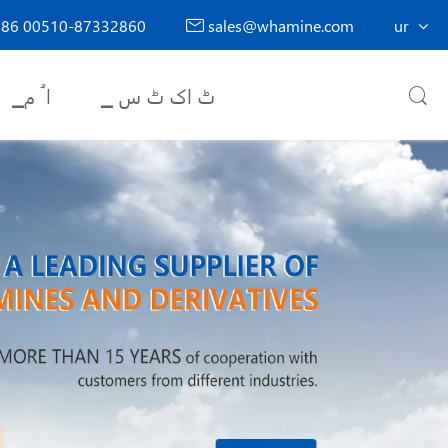
86 00510-87332860
sales@whamine.com
ur

▁ ٹ اک ٹ س
▁ا ُ م
