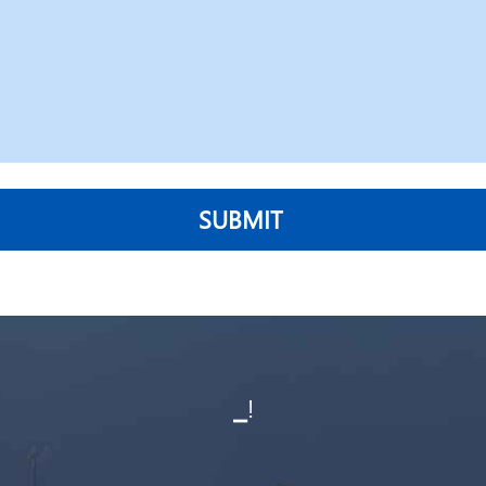
SUBMIT
▁!
▁....