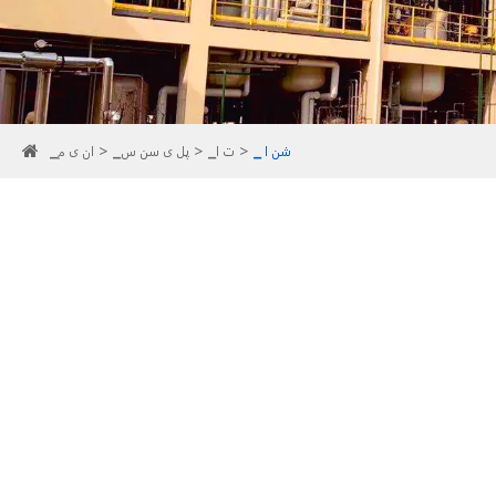
▁ شن ا
▁ت ا
▁پل ی سن س
▁ان ی م