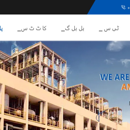
+

▁ ٹی س
▁بل بل گ
▁کا ٹ ٹ س
▁