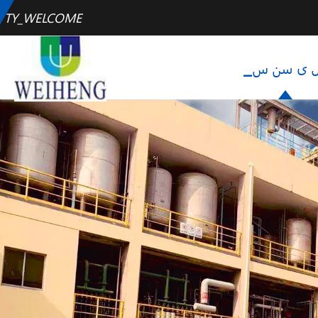
TY_WELCOME
پل ی سن س