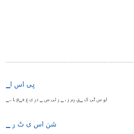
▁پی اس ا
▁... L p▁لو س ٹی ک ▁ق رم ز ، ▁ ر ئی س ▁ ذر ی ع ہ
▁ شن اس ی ٹ ر