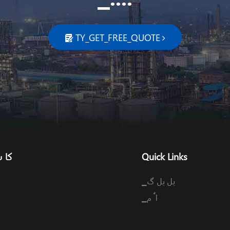
TY_GET_FREE_QUOTE

Quick Links
▁کا
▁بل بل گ
▁ا ُ م