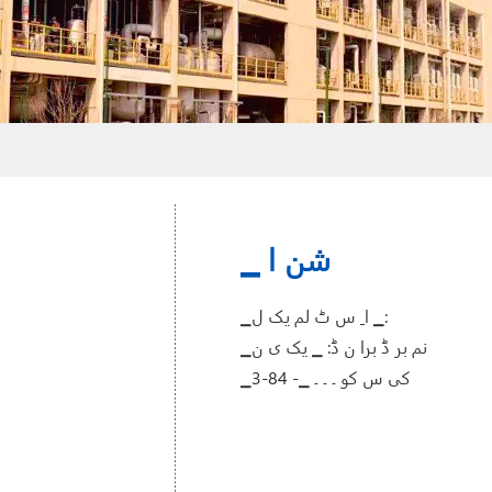
▁ شن ا
▁ا ِ س ٹ لم یک ل ▁:
▁نم بر ڈ برا ن ڈ: ▁ یک ی ن
▁کی س کو ۔ ۔ ۔ ▁- 84-3