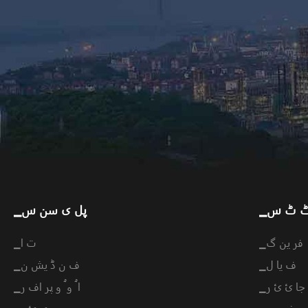
 ٹ ٹ س
▁پل ی سن س
▁فر ین گ
▁ت ا
▁ف یا ل
▁ف ن ڈ یش ن
▁جا ئ ئ ر
▁ا ُ و ُ و پر اف ر