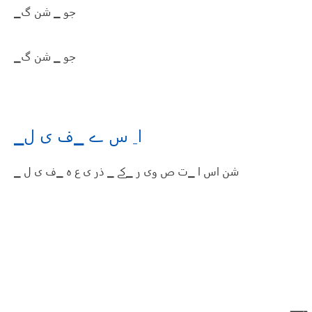
▁جو ▁ شن گ
▁جو ▁ شن گ
▁ا ِ س ے ▁ف ی ل
▁ شن اس ا ▁ت ص وی ر ▁کے ▁ ذر ی ع ہ ▁ف ی ل