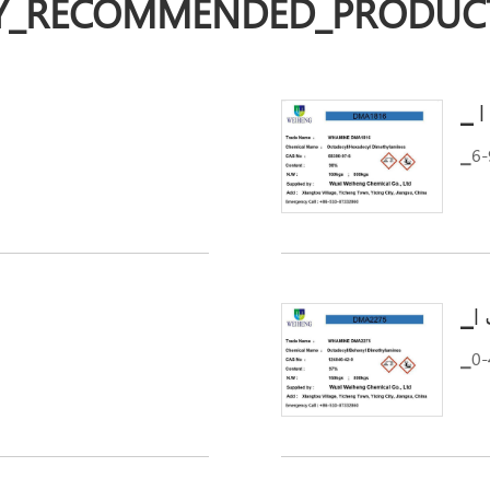
Y_RECOMMENDED_PRODUC
ا
 ا