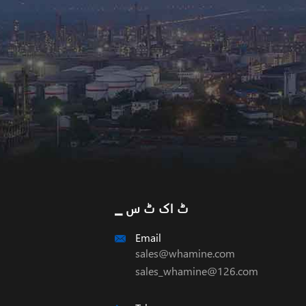
▁ ٹ اک ٹ س
Email

sales@whamine.com
sales_whamine@126.com