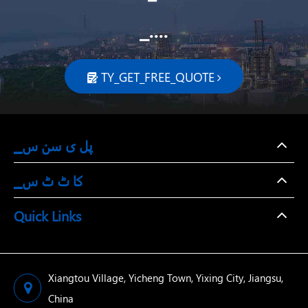
▁....
TY_GET_FREE_QUOTE

▁پل ی سن س
▁کا ٹ ٹ س
Quick Links
Xiangtou Village, Yicheng Town, Yixing City, Jiangsu,
China