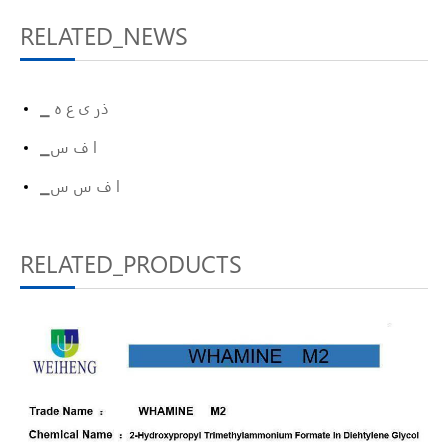
RELATED_NEWS
▁ ذر ی ع ہ
▁ا ف س
▁ا ف س س
RELATED_PRODUCTS