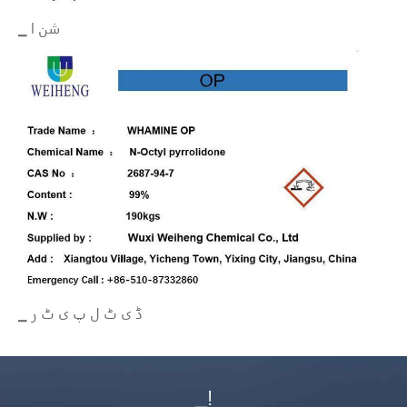
▁ شن ا
▁ ڈ ی ٹ ل پ ی ٹ ر
▁!