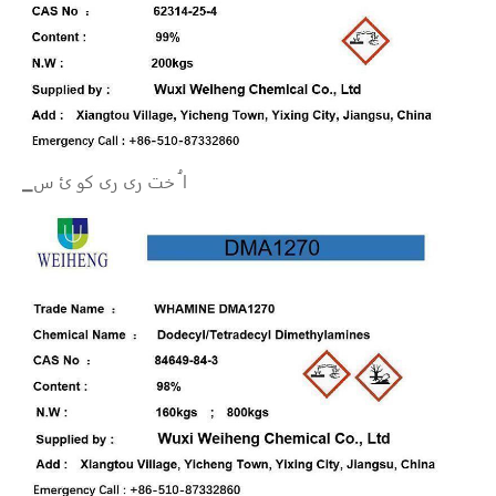
▁ا ُ خت ری ری کو ئ س